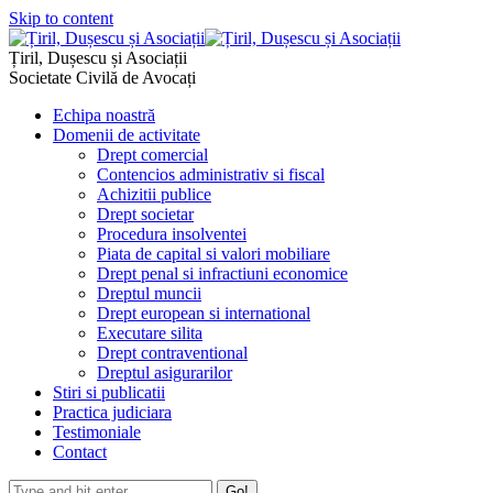
Skip to content
Țiril, Dușescu și Asociații
Societate Civilă de Avocați
Echipa noastră
Domenii de activitate
Drept comercial
Contencios administrativ si fiscal
Achizitii publice
Drept societar
Procedura insolventei
Piata de capital si valori mobiliare
Drept penal si infractiuni economice
Dreptul muncii
Drept european si international
Executare silita
Drept contraventional
Dreptul asigurarilor
Stiri si publicatii
Practica judiciara
Testimoniale
Contact