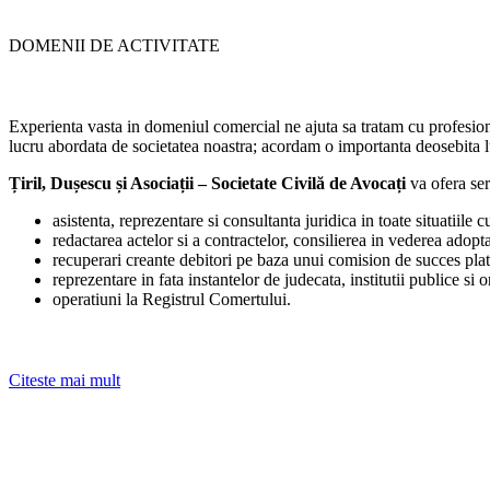
DOMENII DE ACTIVITATE
Experienta vasta in domeniul comercial ne ajuta sa tratam cu profesional
lucru abordata de societatea noastra; acordam o importanta deosebita lu
Țiril, Dușescu și Asociații – Societate Civilă de Avocați
va ofera ser
asistenta, reprezentare si consultanta juridica in toate situatiile 
redactarea actelor si a contractelor, consilierea in vederea adopt
recuperari creante debitori pe baza unui comision de succes pla
reprezentare in fata instantelor de judecata, institutii publice si 
operatiuni la Registrul Comertului.
Citeste mai mult