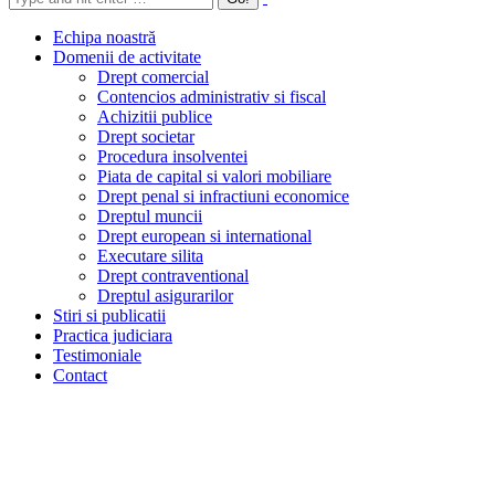
Echipa noastră
Domenii de activitate
Drept comercial
Contencios administrativ si fiscal
Achizitii publice
Drept societar
Procedura insolventei
Piata de capital si valori mobiliare
Drept penal si infractiuni economice
Dreptul muncii
Drept european si international
Executare silita
Drept contraventional
Dreptul asigurarilor
Stiri si publicatii
Practica judiciara
Testimoniale
Contact