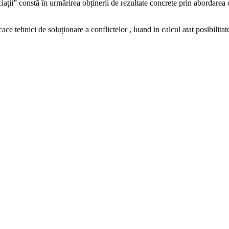
ații” constă în urmărirea obținerii de rezultate concrete prin abordarea cor
ce tehnici de soluționare a conflictelor , luand in calcul atat posibilitate