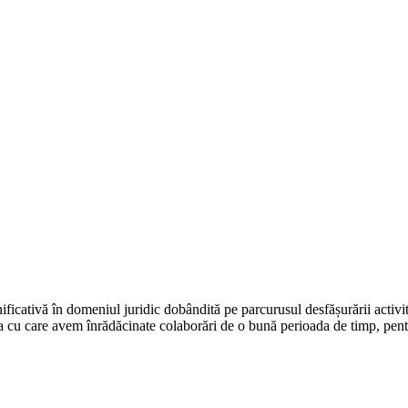
ificativă în domeniul juridic dobândită pe parcurusul desfășurării activi
ența cu care avem înrădăcinate colaborări de o bună perioada de timp, pent