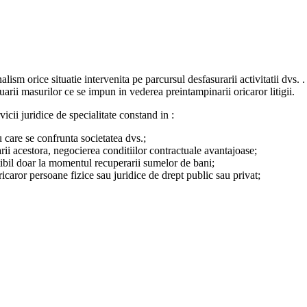
ism orice situatie intervenita pe parcursul desfasurarii activitatii dvs. 
arii masurilor ce se impun in vederea preintampinarii oricaror litigii.
vicii juridice de specialitate constand in :
cu care se confrunta societatea dvs.;
arii acestora, negocierea conditiilor contractuale avantajoase;
tibil doar la momentul recuperarii sumelor de bani;
oricaror persoane fizice sau juridice de drept public sau privat;